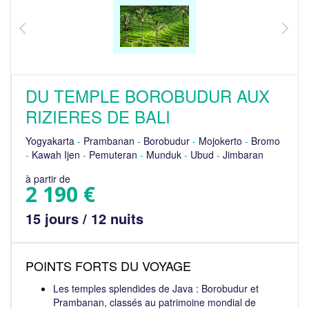
DU TEMPLE BOROBUDUR AUX
RIZIERES DE BALI
Yogyakarta
-
Prambanan
-
Borobudur
-
Mojokerto
-
Bromo
-
Kawah Ijen
-
Pemuteran
-
Munduk
-
Ubud
-
Jimbaran
à partir de
2 190 €
15 jours / 12 nuits
POINTS FORTS DU VOYAGE
Les temples splendides de Java : Borobudur et
Prambanan, classés au patrimoine mondial de