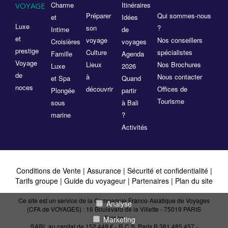
Charme
Itinéraires
VOYAGE
Préparer
Qui sommes-nous
et
Idées
Luxe
son
?
Intime
de
et
voyage
Nos conseillers
Croisières
voyages
prestige
Culture
spécialistes
Famille
Agenda
Voyage
Lieux
Nos Brochures
Luxe
2026
de
à
Nous contacter
et Spa
Quand
noces
découvrir
Offices de
Plongée
partir
Tourisme
sous
à Bali
marine
?
Activités
Conditions de Vente
|
Assurance
|
Sécurité et confidentialité
|
Tarifs groupe
|
Guide du voyageur
|
Partenaires
|
Plan du site
Ce site est un service de la Compagnie Franco-Asiatique de Voyages
Analyse
(CFA de VOYAGES) : 16 Boulevard de la Villette - 75019 PARIS
France
Marketing
SARL au capital de 152 449 € - R.C.S. Paris B 381 485 457 -