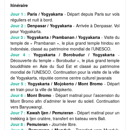
Itinéraire
Jour 1 :
Paris / Yogyakarta
- Départ depuis Paris sur vols
réguliers et nuit à bord.
Jour 2 :
Denpasar / Yogyakarta
- Arrivée à Denpasar. Vol
pour Yogyakarta.
Jour 3 :
Yogyakarta / Prambanan / Yogyakarta
- Visite du
temple de « Prambanan », le plus grand temple hindou en
Indonésie, classé au patrimoine mondial de l’UNESCO.
Jour 4 :
Yogyakarta / Borobudur / Yogyakarta
-
Découverte du temple « Borobudur », le plus grand temple
bouddhiste en Asie du Sud Est et classé au patrimoine
mondial de l’UNESCO. Continuation pour la visite de la ville
de Yogyakarta, réputée comme centre culturel javanais
Jour 5 :
Yogyakarta / Mojokerto / Mont Bromo
- Départ
en train pour la ville de Mojokerto.
Jour 6 :
Mont Bromo
- Départ matinal pour l’ascension du
Mont Bromo afin d’admirer le lever du soleil. Continuation
vers Banyuwangi.
Jour 7 :
Kawah Ijen / Pemuteran
- Départ matinal pour un
trekking à Ijen cratère, transfert en bateau vers Bali.
Jour 8 :
Pemuteran -
Journée libre.