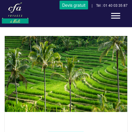
Devis gratuit
| Tél : 01 40 03 35 87
Toggle n