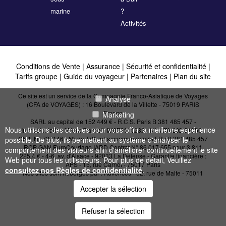
marine
?
Activités
Conditions de Vente
|
Assurance
|
Sécurité et confidentialité
|
Tarifs groupe
|
Guide du voyageur
|
Partenaires
|
Plan du site
Ce site est un service de la Compagnie Franco-Asiatique de Voyages
Analyse
(CFA de VOYAGES) : 16 Boulevard de la Villette - 75019 PARIS
France
Marketing
SARL au capital de 152 449 € - R.C.S. Paris B 381 485 457 -
Nous utilisons des cookies pour vous offrir la meilleure expérience
Immatriculation "Atout France": IM075110232 - N° IATA 202 21950 -
CNIL N° 727146 - N° de TVA intracommunautaire FR 40 381 485 457
possible. De plus, ils permettent au système d'analyser le
RCP GAN EuroCourtage IARD Contrat N° 86.017.655 pour 3 811
comportement des visiteurs afin d'améliorer continuellement le site
225,4 € - 4-6, av. d'Alsace - 92033 La Défense - Garantie financière :
Web pour tous les utilisateurs. Pour plus de détail, Veuillez
APS - 15, rue Carnot - 75017 Paris
consultez nos Règles de confidentialité
.
Nos sites sont hébergés par :
Advences - 52, rue de Malte - 75011
Paris
Accepter la sélection
Refuser la sélection