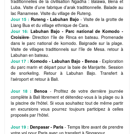
traditionnelles de la civilisation Ngadha : Baiawa, Bena et
Luba. Visite d’une fabrique d’arak traditionnelle. Balade au
lac Ranamese. Visite du village de Ruteng.
Jour 15 :
Ruteng - Labuhan Bajo
- Visite de la grotte de
Liang Bua et du village ethnique de Cara.
Jour 16:
Labuhan Bajo - Parc national de Komodo -
Croisière
- Direction l'île de Rinca en bateau. Promenade
dans le parc national de komodo. Baignade sur la plage.
Visite de villages traditionnels sur l'île de Mesa. retour à
Labuhan en bateau.
Jour 17 :
Komodo - Labuhan Bajo - Benoa
- Exploration
du parc marin et départ pour la baie de Manjarite. Session
de snorkeling. Retour à Labuhan Bajo. Transfert à
l'aéroport et retour à Bali.
Jour 18 :
Benoa
- Profitez de votre dernière journée
complète à Bali librement et détendez-vous à la plage ou à
la piscine de l'hôtel. Si vous souhaitez tout de même partir
en excursions vous pourrez toujours participez à celles
proposés par l'hôtel.
Jour 19 :
Denpasar - Paris
- Temps libre avant de prendre
votre vol pour Paris avec un transfert à Singapour.