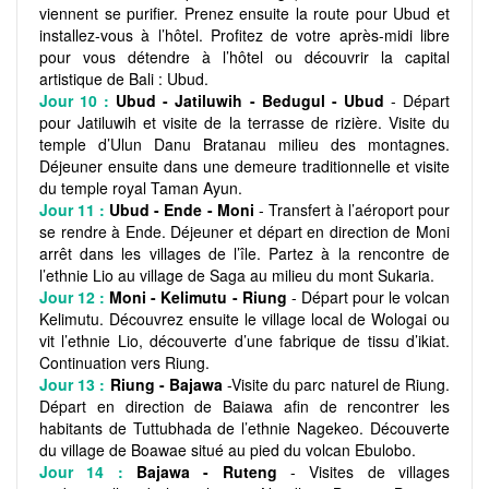
viennent se purifier. Prenez ensuite la route pour Ubud et
installez-vous à l’hôtel. Profitez de votre après-midi libre
pour vous détendre à l’hôtel ou découvrir la capital
artistique de Bali : Ubud.
Jour 10 :
Ubud - Jatiluwih - Bedugul - Ubud
- Départ
pour Jatiluwih et visite de la terrasse de rizière. Visite du
temple d’Ulun Danu Bratanau milieu des montagnes.
Déjeuner ensuite dans une demeure traditionnelle et visite
du temple royal Taman Ayun.
Jour 11 :
Ubud - Ende - Moni
- Transfert à l’aéroport pour
se rendre à Ende. Déjeuner et départ en direction de Moni
arrêt dans les villages de l’île. Partez à la rencontre de
l’ethnie Lio au village de Saga au milieu du mont Sukaria.
Jour 12 :
Moni - Kelimutu - Riung
- Départ pour le volcan
Kelimutu. Découvrez ensuite le village local de Wologai ou
vit l’ethnie Lio, découverte d’une fabrique de tissu d’ikiat.
Continuation vers Riung.
Jour 13 :
Riung - Bajawa
-Visite du parc naturel de Riung.
Départ en direction de Baiawa afin de rencontrer les
habitants de Tuttubhada de l’ethnie Nagekeo. Découverte
du village de Boawae situé au pied du volcan Ebulobo.
Jour 14 :
Bajawa - Ruteng
- Visites de villages