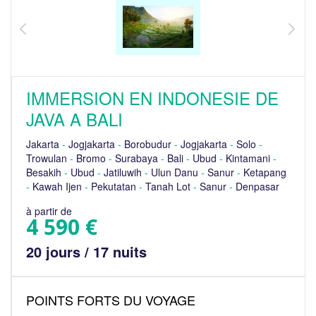
IMMERSION EN INDONESIE DE
JAVA A BALI
Jakarta
-
Jogjakarta
-
Borobudur
-
Jogjakarta
-
Solo
-
Trowulan
-
Bromo
-
Surabaya
-
Bali
-
Ubud
-
Kintamani
-
Besakih
-
Ubud
-
Jatiluwih
-
Ulun Danu
-
Sanur
-
Ketapang
-
Kawah Ijen
-
Pekutatan
-
Tanah Lot
-
Sanur
-
Denpasar
à partir de
4 590 €
20 jours / 17 nuits
POINTS FORTS DU VOYAGE