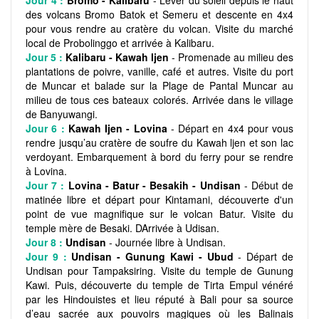
Jour 4 :
Bromo - Kalibaru
- Lever du soleil depuis le haut
des volcans Bromo Batok et Semeru et descente en 4x4
pour vous rendre au cratère du volcan. Visite du marché
local de Probolinggo et arrivée à Kalibaru.
Jour 5 :
Kalibaru - Kawah Ijen
- Promenade au milieu des
plantations de poivre, vanille, café et autres. Visite du port
de Muncar et balade sur la Plage de Pantal Muncar au
milieu de tous ces bateaux colorés. Arrivée dans le village
de Banyuwangi.
Jour 6 :
Kawah Ijen - Lovina
- Départ en 4x4 pour vous
rendre jusqu’au cratère de soufre du Kawah ljen et son lac
verdoyant. Embarquement à bord du ferry pour se rendre
à Lovina.
Jour 7 :
Lovina - Batur - Besakih - Undisan
- Début de
matinée libre et départ pour Kintamani, découverte d'un
point de vue magnifique sur le volcan Batur. Visite du
temple mère de Besaki. DArrivée à Udisan.
Jour 8 :
Undisan
- Journée libre à Undisan.
Jour 9 :
Undisan - Gunung Kawi - Ubud
- Départ de
Undisan pour Tampaksiring. Visite du temple de Gunung
Kawi. Puis, découverte du temple de Tirta Empul vénéré
par les Hindouistes et lieu réputé à Bali pour sa source
d’eau sacrée aux pouvoirs magiques où les Balinais