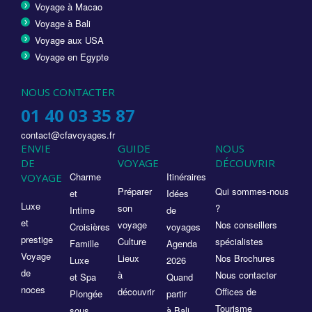
Voyage à Macao
Voyage à Bali
Voyage aux USA
Voyage en Egypte
NOUS CONTACTER
01 40 03 35 87
contact@cfavoyages.fr
ENVIE
GUIDE
NOUS
DE
VOYAGE
DÉCOUVRIR
Charme
Itinéraires
VOYAGE
Préparer
Qui sommes-nous
et
Idées
Luxe
son
?
Intime
de
et
voyage
Nos conseillers
Croisières
voyages
prestige
Culture
spécialistes
Famille
Agenda
Voyage
Lieux
Nos Brochures
Luxe
2026
de
à
Nous contacter
et Spa
Quand
noces
découvrir
Offices de
Plongée
partir
Tourisme
sous
à Bali