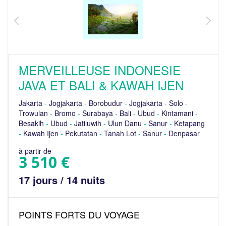
MERVEILLEUSE INDONESIE
JAVA ET BALI & KAWAH IJEN
Jakarta
-
Jogjakarta
-
Borobudur
-
Jogjakarta
-
Solo
-
Trowulan
-
Bromo
-
Surabaya
-
Bali
-
Ubud
-
Kintamani
-
Besakih
-
Ubud
-
Jatiluwih
-
Ulun Danu
-
Sanur
-
Ketapang
-
Kawah Ijen
-
Pekutatan
-
Tanah Lot
-
Sanur
-
Denpasar
à partir de
3 510 €
17 jours / 14 nuits
POINTS FORTS DU VOYAGE