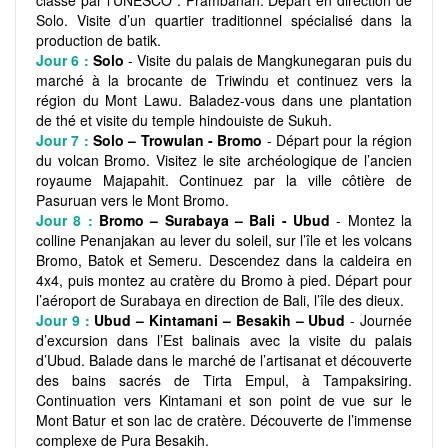
classé par l’UNESCO : Prambanan. Départ en direction de
Solo. Visite d’un quartier traditionnel spécialisé dans la
production de batik.
Jour 6 :
Solo
- Visite du palais de Mangkunegaran puis du
marché à la brocante de Triwindu et continuez vers la
région du Mont Lawu. Baladez-vous dans une plantation
de thé et visite du temple hindouiste de Sukuh.
Jour 7 :
Solo – Trowulan - Bromo
- Départ pour la région
du volcan Bromo. Visitez le site archéologique de l’ancien
royaume Majapahit. Continuez par la ville côtière de
Pasuruan vers le Mont Bromo.
Jour 8 :
Bromo – Surabaya – Bali - Ubud
- Montez la
colline Penanjakan au lever du soleil, sur l’île et les volcans
Bromo, Batok et Semeru. Descendez dans la caldeira en
4x4, puis montez au cratère du Bromo à pied. Départ pour
l’aéroport de Surabaya en direction de Bali, l’île des dieux.
Jour 9 :
Ubud – Kintamani – Besakih – Ubud
- Journée
d’excursion dans l’Est balinais avec la visite du palais
d’Ubud. Balade dans le marché de l’artisanat et découverte
des bains sacrés de Tirta Empul, à Tampaksiring.
Continuation vers Kintamani et son point de vue sur le
Mont Batur et son lac de cratère. Découverte de l’immense
complexe de Pura Besakih.