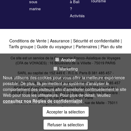
Tourisme
sous
à Bali
marine
?
Activités
Conditions de Vente
|
Assurance
|
Sécurité et confidentialité
|
Tarifs groupe
|
Guide du voyageur
|
Partenaires
|
Plan du site
Ce site est un service de la Compagnie Franco-Asiatique de Voyages
Analyse
(CFA de VOYAGES) : 16 Boulevard de la Villette - 75019 PARIS
France
Marketing
SARL au capital de 152 449 € - R.C.S. Paris B 381 485 457 -
Nous utilisons des cookies pour vous offrir la meilleure expérience
Immatriculation "Atout France": IM075110232 - N° IATA 202 21950 -
CNIL N° 727146 - N° de TVA intracommunautaire FR 40 381 485 457
possible. De plus, ils permettent au système d'analyser le
RCP GAN EuroCourtage IARD Contrat N° 86.017.655 pour 3 811
comportement des visiteurs afin d'améliorer continuellement le site
225,4 € - 4-6, av. d'Alsace - 92033 La Défense - Garantie financière :
Web pour tous les utilisateurs. Pour plus de détail, Veuillez
APS - 15, rue Carnot - 75017 Paris
consultez nos Règles de confidentialité
.
Nos sites sont hébergés par :
Advences - 52, rue de Malte - 75011
Paris
Accepter la sélection
Refuser la sélection