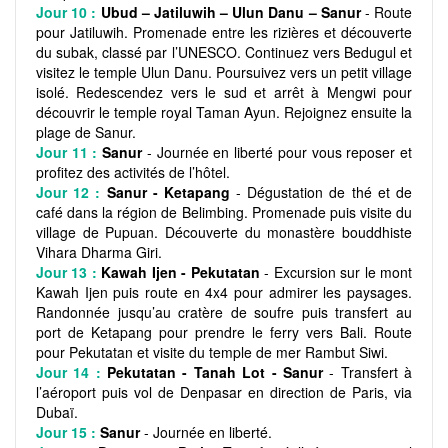
Jour 10 :
Ubud – Jatiluwih – Ulun Danu – Sanur
- Route
pour Jatiluwih. Promenade entre les rizières et découverte
du subak, classé par l’UNESCO. Continuez vers Bedugul et
visitez le temple Ulun Danu. Poursuivez vers un petit village
isolé. Redescendez vers le sud et arrêt à Mengwi pour
découvrir le temple royal Taman Ayun. Rejoignez ensuite la
plage de Sanur.
Jour 11 :
Sanur
- Journée en liberté pour vous reposer et
profitez des activités de l’hôtel.
Jour 12 :
Sanur - Ketapang
- Dégustation de thé et de
café dans la région de Belimbing. Promenade puis visite du
village de Pupuan. Découverte du monastère bouddhiste
Vihara Dharma Giri.
Jour 13 :
Kawah Ijen - Pekutatan
- Excursion sur le mont
Kawah Ijen puis route en 4x4 pour admirer les paysages.
Randonnée jusqu’au cratère de soufre puis transfert au
port de Ketapang pour prendre le ferry vers Bali. Route
pour Pekutatan et visite du temple de mer Rambut Siwi.
Jour 14 :
Pekutatan - Tanah Lot - Sanur
- Transfert à
l’aéroport puis vol de Denpasar en direction de Paris, via
Dubaï.
Jour 15 :
Sanur
- Journée en liberté.