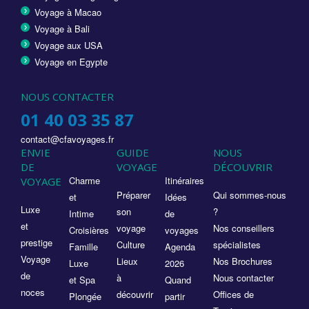
Voyage à Macao
Voyage à Bali
Voyage aux USA
Voyage en Egypte
NOUS CONTACTER
01 40 03 35 87
contact@cfavoyages.fr
ENVIE
GUIDE
NOUS
DE
VOYAGE
DÉCOUVRIR
Charme
Itinéraires
VOYAGE
Préparer
Qui sommes-nous
et
Idées
Luxe
son
?
Intime
de
et
voyage
Nos conseillers
Croisières
voyages
prestige
Culture
spécialistes
Famille
Agenda
Voyage
Lieux
Nos Brochures
Luxe
2026
de
à
Nous contacter
et Spa
Quand
noces
découvrir
Offices de
Plongée
partir