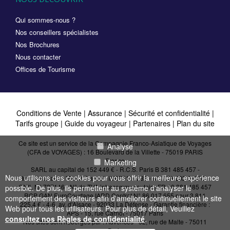
Qui sommes-nous ?
Nos conseillers spécialistes
Nos Brochures
Nous contacter
Offices de Tourisme
Conditions de Vente
|
Assurance
|
Sécurité et confidentialité
|
Tarifs groupe
|
Guide du voyageur
|
Partenaires
|
Plan du site
Ce site est un service de la Compagnie Franco-Asiatique de Voyages
Analyse
(CFA de VOYAGES) : 16 Boulevard de la Villette - 75019 PARIS
France
Marketing
SARL au capital de 152 449 € - R.C.S. Paris B 381 485 457 -
Nous utilisons des cookies pour vous offrir la meilleure expérience
Immatriculation "Atout France": IM075110232 - N° IATA 202 21950 -
CNIL N° 727146 - N° de TVA intracommunautaire FR 40 381 485 457
possible. De plus, ils permettent au système d'analyser le
RCP GAN EuroCourtage IARD Contrat N° 86.017.655 pour 3 811
comportement des visiteurs afin d'améliorer continuellement le site
225,4 € - 4-6, av. d'Alsace - 92033 La Défense - Garantie financière :
Web pour tous les utilisateurs. Pour plus de détail, Veuillez
APS - 15, rue Carnot - 75017 Paris
consultez nos Règles de confidentialité
.
Nos sites sont hébergés par :
Advences - 52, rue de Malte - 75011