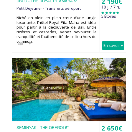
2 190€
UBUD - THE ROYAL PITAMAHA 5*
10 j. / 7 n.
Petit Déjeuner - Transferts aéroport
5 Étoiles
Niché en plein en plein cœur d’une jungle
luxuriante, l’hôtel Royal Pita Maha est idéal
pour partir à la découverte de Bali. Entre
rizières et cascades, venez savourer la
tranquillité et l’authenticité de ce lieu hors du
commun.
En savoir +
2 650€
SEMINYAK - THE OBEROI 5*