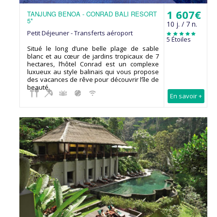
1 607€
TANJUNG BENOA - CONRAD BALI RESORT
5*
10 j. / 7 n.
Petit Déjeuner - Transferts aéroport
5 Étoiles
Situé le long d’une belle plage de sable
blanc et au cœur de jardins tropicaux de 7
hectares, l’hôtel Conrad est un complexe
luxueux au style balinais qui vous propose
des vacances de rêve pour découvrir l’île de
beauté.
En savoir +